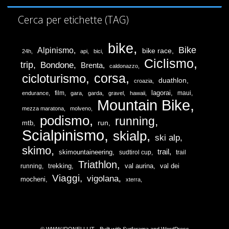
Cerca per etichette (TAG)
bike
Bike
Alpinismo
bike race
24h
api
bici
Ciclismo
trip
Bondone
Brenta
caldonazzo
corsa
cicloturismo
duathlon
croazia
lagorai
film
maui
endurance
gara
garda
gravel
hawaii
Mountain Bike
mezza maratona
molveno
podismo
running
run
mtb
Scialpinismo
skialp
ski alp
skimo
trail
skimountaineering
sudtirol cup
trail
Triathlon
trekking
val dei
running
val aurina
Viaggi
vigolana
mocheni
xterra
© WWW.IRONELLI.IT - Built with
Surfarama
and
WordPress