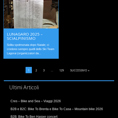
LUNAGARO 2025 –
SCIALPINISMO
Solita spolmonata dopo Natale; ci
credono sempre quelli dello Ski Team
Lagorai (organizzatori da...
1
2
3
…
129
SUCCESSIVO »
Ultimi Articoli
Cres – Bike and Sea – Viaggi 2026
B2B e B2C: Bike To Brenta e Bike To Casa – Mountain bike 2026
B2B: Bike To Ben Harper concert