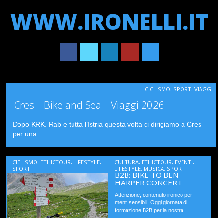
WWW.IRONELLI.IT
Main menu
Skip
CICLISMO
,
SPORT
,
VIAGGI
to
Cres – Bike and Sea – Viaggi 2026
content
Dopo KRK, Rab e tutta l’Istria questa volta ci dirigiamo a Cres
per una...
CICLISMO
,
ETHICTOUR
,
LIFESTYLE
,
CULTURA
,
ETHICTOUR
,
EVENTI
,
SPORT
LIFESTYLE
,
MUSICA
,
SPORT
B2B: BIKE TO BEN
HARPER CONCERT
Attenzione, contenuto ironico per
menti sensibili. Oggi giornata di
formazione B2B per la nostra...