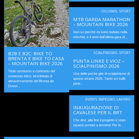
CICLISMO
,
SPORT
MTB GARDA MARATHON
– MOUNTAIN BIKE 2026
Non so perché mi sono buttato nella
mischia; a 4 anni dall’ultima gara di...
B2B E B2C: BIKE TO
SCIALPINISMO
,
SPORT
BRENTA E BIKE TO CASA
PUNTA LINKE E VIOZ –
– MOUNTAIN BIKE 2026
SCIALPINISMO 2026
Titolo semiserio a contrasto del
Una delle poche gite di scialpinismo di
contenuto etico; biciclettata di
questo strano 2026. Tanto sci sulle
attraversamento del Brenta da
piste...
Ovest...
EVENTI
,
IMPEGNO
,
LAVORO
INAUGURAZIONE DI
CAVALESE PER IL BRT
Che dire, alla fine il progetto è stato
(quasi) portato a termine! Per lo...