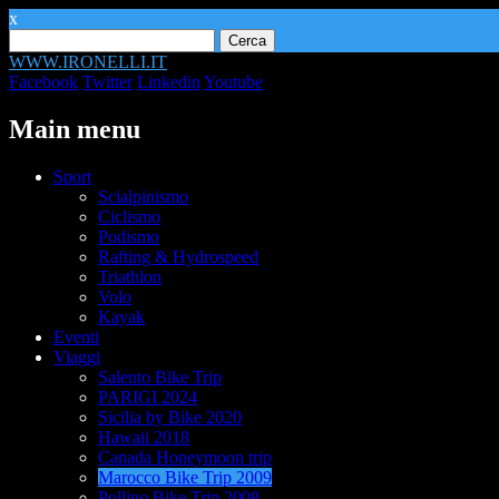
x
Ricerca
per:
WWW.IRONELLI.IT
Facebook
Twitter
Linkedin
Youtube
Main menu
Skip
Sport
to
Scialpinismo
content
Ciclismo
Podismo
Rafting & Hydrospeed
Triathlon
Volo
Kayak
Eventi
Viaggi
Salento Bike Trip
PARIGI 2024
Sicilia by Bike 2020
Hawaii 2018
Canada Honeymoon trip
Marocco Bike Trip 2009
Pollino Bike Trip 2008