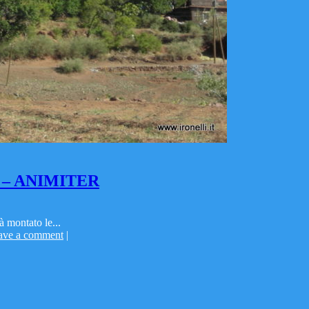
H – ANIMITER
à montato le...
ave a comment
|