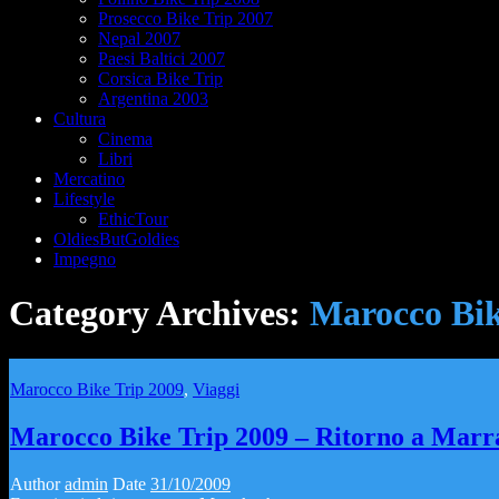
Prosecco Bike Trip 2007
Nepal 2007
Paesi Baltici 2007
Corsica Bike Trip
Argentina 2003
Cultura
Cinema
Libri
Mercatino
Lifestyle
EthicTour
OldiesButGoldies
Impegno
Category Archives:
Marocco Bik
Marocco Bike Trip 2009
,
Viaggi
Marocco Bike Trip 2009 – Ritorno a Marr
Author
admin
Date
31/10/2009