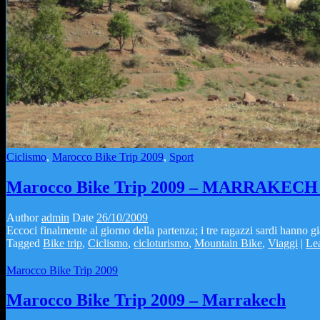
Ciclismo
,
Marocco Bike Trip 2009
,
Sport
Marocco Bike Trip 2009 – MARRAKEC
Author
admin
Date
26/10/2009
Eccoci finalmente al giorno della partenza; i tre ragazzi sardi hanno gi
Tagged
Bike trip
,
Ciclismo
,
cicloturismo
,
Mountain Bike
,
Viaggi
|
Le
Marocco Bike Trip 2009
Marocco Bike Trip 2009 – Marrakech