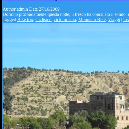
Author
admin
Date
27/10/2009
Dormito profondamente questa notte; il fresco ha conciliato il sonno, e
Tagged
Bike trip
,
Ciclismo
,
cicloturismo
,
Mountain Bike
,
Viaggi
|
Le