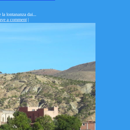
 la lontananza dai...
ave a comment
|