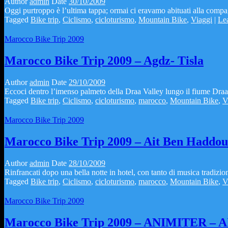
Author
admin
Date
30/10/2009
Oggi purtroppo è l’ultima tappa; ormai ci eravamo abituati alla compagn
Tagged
Bike trip
,
Ciclismo
,
cicloturismo
,
Mountain Bike
,
Viaggi
|
Le
Marocco Bike Trip 2009
Marocco Bike Trip 2009 – Agdz- Tisla
Author
admin
Date
29/10/2009
Eccoci dentro l’imenso palmeto della Draa Valley lungo il fiume Draa 
Tagged
Bike trip
,
Ciclismo
,
cicloturismo
,
marocco
,
Mountain Bike
,
V
Marocco Bike Trip 2009
Marocco Bike Trip 2009 – Ait Ben Haddou
Author
admin
Date
28/10/2009
Rinfrancati dopo una bella notte in hotel, con tanto di musica tradizion
Tagged
Bike trip
,
Ciclismo
,
cicloturismo
,
marocco
,
Mountain Bike
,
V
Marocco Bike Trip 2009
Marocco Bike Trip 2009 – ANIMITER 