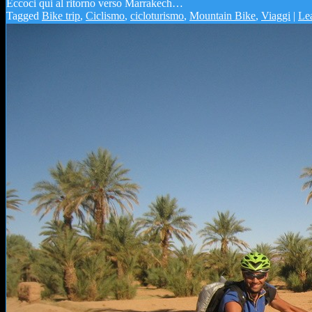
Eccoci qui al ritorno verso Marrakech…
Tagged
Bike trip
,
Ciclismo
,
cicloturismo
,
Mountain Bike
,
Viaggi
|
Le