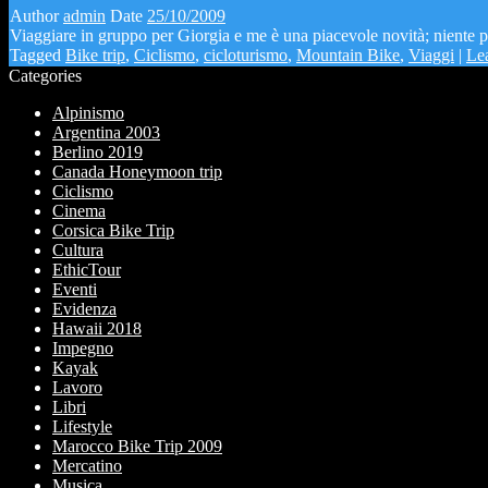
Author
admin
Date
25/10/2009
Viaggiare in gruppo per Giorgia e me è una piacevole novità; niente pen
Tagged
Bike trip
,
Ciclismo
,
cicloturismo
,
Mountain Bike
,
Viaggi
|
Le
Categories
Alpinismo
Argentina 2003
Berlino 2019
Canada Honeymoon trip
Ciclismo
Cinema
Corsica Bike Trip
Cultura
EthicTour
Eventi
Evidenza
Hawaii 2018
Impegno
Kayak
Lavoro
Libri
Lifestyle
Marocco Bike Trip 2009
Mercatino
Musica