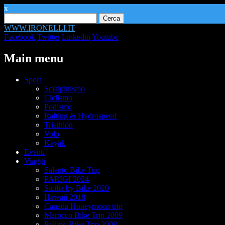
x
Ricerca
per:
WWW.IRONELLI.IT
Facebook
Twitter
Linkedin
Youtube
Main menu
Skip
Sport
to
Scialpinismo
content
Ciclismo
Podismo
Rafting & Hydrospeed
Triathlon
Volo
Kayak
Eventi
Viaggi
Salento Bike Trip
PARIGI 2024
Sicilia by Bike 2020
Hawaii 2018
Canada Honeymoon trip
Marocco Bike Trip 2009
Pollino Bike Trip 2008