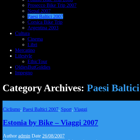
Prosecco Bike Trip 2007
Nepal 2007
Paesi Baltici 2007
Corsica Bike Trip
Argentina 2003
Cultura
Cinema
Libri
Mercatino
Lifestyle
EthicTour
OldiesButGoldies
Impegno
Category Archives:
Paesi Baltic
Ciclismo
,
Paesi Baltici 2007
,
Sport
,
Viaggi
Estonia by Bike – Viaggi 2007
Author
admin
Date
26/08/2007