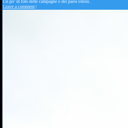
Un po’ di foto delle campagne e dei paesi estoni.
Leave a comment
|