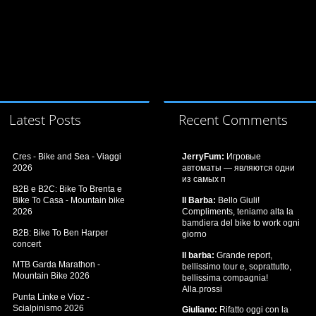
Latest Posts
Recent Comments
Cres - Bike and Sea - Viaggi
JerryFum:
Игровые
2026
автоматы — являются одни
из самых п
B2B e B2C: Bike To Brenta e
Bike To Casa - Mountain bike
Il Barba:
Bello Giuli!
2026
Compliments, teniamo alta la
bamdiera del bike to work ogni
B2B: Bike To Ben Harper
giorno
concert
Il barba:
Grande report,
MTB Garda Marathon -
bellissimo tour e, soprattutto,
Mountain Bike 2026
bellissima compagnia!
Alla.prossi
Punta Linke e Vioz -
Scialpinismo 2026
Giuliano:
Rifatto oggi con la