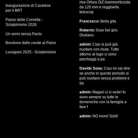
mia Orbea OiZ biammortizzata
Inaugurazione di Cavalese
da 120 mm e reggisella
per il BRT
telescop
Passo delle Cornelle -
Francesco:
Bella gita
Scialpinismo 2026
Roberto:
Gran bel giro
Un anno senza Paolo
Giuliano.
Bondone dalle creste al Palon
admin:
Ciao si può già
nuotare con muta. Tutto
Lunagaro 2025 - Scialpinismo
attorno al lago ci sono
parcheggi a pa
Davide Sona:
Ciao mi sai dire
se anche in questo periodo si
può nuotare senza problemi e
da
admin:
Magari ci si vede! Io
sono sempre su tutte le
domeniche con la famiglia a
fare f
admin:
NO more! Sold!