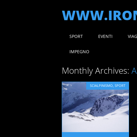
WWW.IRON
Main menu
Skip
SPORT
EVENTI
VIA
to
content
IMPEGNO
Monthly Archives:
A
SCIALPINISMO
,
SPORT