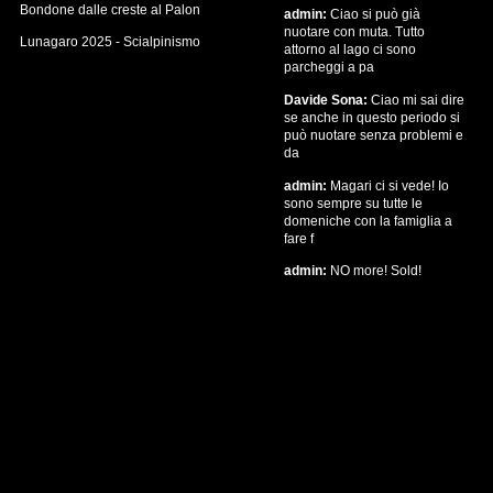
Bondone dalle creste al Palon
admin:
Ciao si può già
nuotare con muta. Tutto
Lunagaro 2025 - Scialpinismo
attorno al lago ci sono
parcheggi a pa
Davide Sona:
Ciao mi sai dire
se anche in questo periodo si
può nuotare senza problemi e
da
admin:
Magari ci si vede! Io
sono sempre su tutte le
domeniche con la famiglia a
fare f
admin:
NO more! Sold!