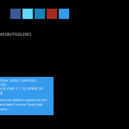
DIESBUTGOLDIES
TURA
,
EVENTI
,
IMPEGNO
,
VORO
STA PER I 110 ANNI DI
M
esta che abbiamo organizzato per i
anni della Ferrovia Trento Malé
zana:...