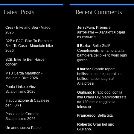
Latest Posts
Recent Comments
Cres - Bike and Sea - Viaggi
JerryFum:
Игровые
2026
автоматы — являются одни
из самых п
B2B e B2C: Bike To Brenta e
Bike To Casa - Mountain bike
Il Barba:
Bello Giuli!
2026
Compliments, teniamo alta la
bamdiera del bike to work ogni
B2B: Bike To Ben Harper
giorno
concert
Il barba:
Grande report,
MTB Garda Marathon -
bellissimo tour e, soprattutto,
Mountain Bike 2026
bellissima compagnia!
Alla.prossi
Punta Linke e Vioz -
Scialpinismo 2026
Giuliano:
Rifatto oggi con la
mia Orbea OiZ biammortizzata
Inaugurazione di Cavalese
da 120 mm e reggisella
per il BRT
telescop
Passo delle Cornelle -
Francesco:
Bella gita
Scialpinismo 2026
Roberto:
Gran bel giro
Un anno senza Paolo
Giuliano.