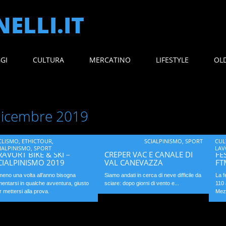
ELLI.IT
GGI
CULTURA
MERCATINO
LIFESTYLE
OL
icembre 2019
CLISMO
,
ETHICTOUR
,
SCIALPINISMO
,
SPORT
CUL
IALPINISMO
,
SPORT
LA
RAVORT BIKE & SKI –
CREPER VAC E CANALE DI
FE
CIALPINISMO 2019
VAL CANEVAZZA
FT
meno una volta all’anno bisogna
Siamo andati in cerca di neve difficile da
La f
mentarsi in qualche avventura, giusto
sciare: dopo giorni di vento e...
110 
r mettersi alla prova.
Mez