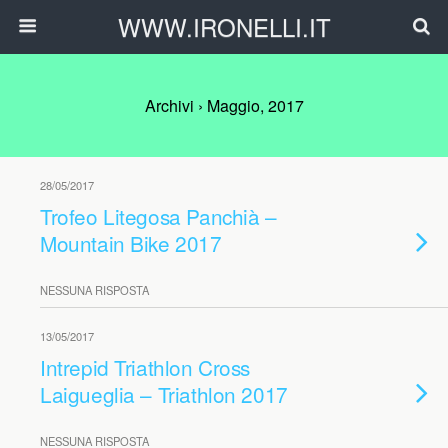
WWW.IRONELLI.IT
Archivi › Maggio, 2017
28/05/2017
Trofeo Litegosa Panchià –
Mountain Bike 2017
NESSUNA RISPOSTA
13/05/2017
Intrepid Triathlon Cross
Laigueglia – Triathlon 2017
NESSUNA RISPOSTA