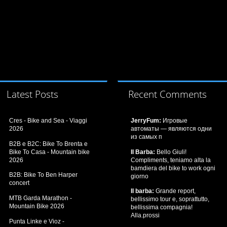
Latest Posts
Recent Comments
Cres - Bike and Sea - Viaggi
JerryFum:
Игровые
2026
автоматы — являются одни
из самых п
B2B e B2C: Bike To Brenta e
Bike To Casa - Mountain bike
Il Barba:
Bello Giuli!
2026
Compliments, teniamo alta la
bamdiera del bike to work ogni
B2B: Bike To Ben Harper
giorno
concert
Il barba:
Grande report,
MTB Garda Marathon -
bellissimo tour e, soprattutto,
Mountain Bike 2026
bellissima compagnia!
Alla.prossi
Punta Linke e Vioz -