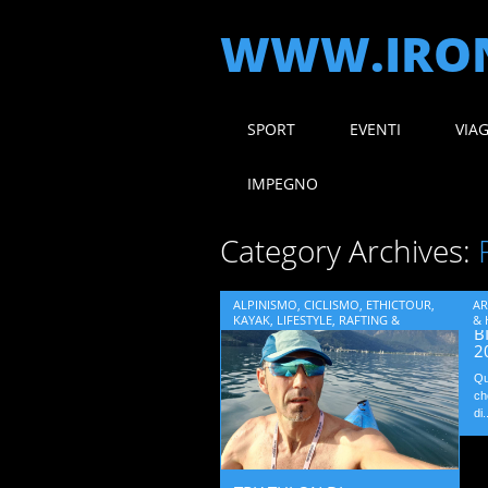
WWW.IRON
Main menu
Skip
SPORT
EVENTI
VIA
to
content
IMPEGNO
Category Archives:
ALPINISMO
,
CICLISMO
,
ETHICTOUR
,
AR
KAYAK
,
LIFESTYLE
,
RAFTING &
&
B
HYDROSPEED
,
SPORT
2
Qu
ch
di.