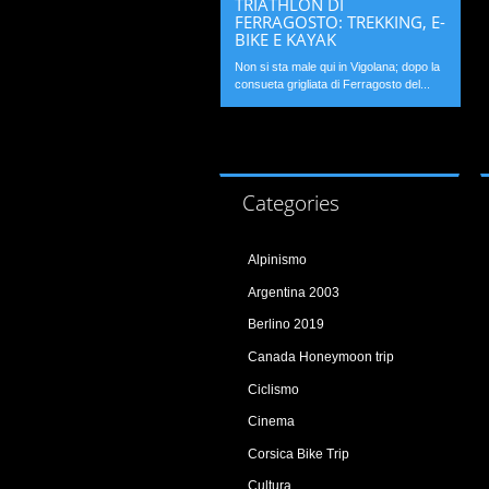
TRIATHLON DI
FERRAGOSTO: TREKKING, E-
BIKE E KAYAK
Non si sta male qui in Vigolana; dopo la
consueta grigliata di Ferragosto del...
Categories
Alpinismo
Argentina 2003
Berlino 2019
Canada Honeymoon trip
Ciclismo
Cinema
Corsica Bike Trip
Cultura