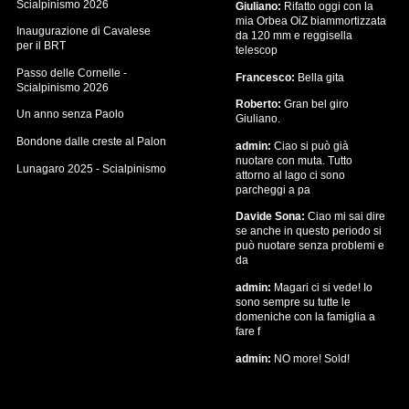
Scialpinismo 2026
Giuliano:
Rifatto oggi con la
mia Orbea OiZ biammortizzata
Inaugurazione di Cavalese
da 120 mm e reggisella
per il BRT
telescop
Passo delle Cornelle -
Francesco:
Bella gita
Scialpinismo 2026
Roberto:
Gran bel giro
Un anno senza Paolo
Giuliano.
Bondone dalle creste al Palon
admin:
Ciao si può già
nuotare con muta. Tutto
Lunagaro 2025 - Scialpinismo
attorno al lago ci sono
parcheggi a pa
Davide Sona:
Ciao mi sai dire
se anche in questo periodo si
può nuotare senza problemi e
da
admin:
Magari ci si vede! Io
sono sempre su tutte le
domeniche con la famiglia a
fare f
admin:
NO more! Sold!