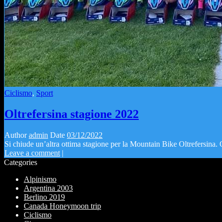
Ciclismo
,
Sport
Oltrefersina stagione 2022
Author
admin
Date
03/12/2022
Si chiude un’altra ottima stagione per la Mountain Bike Oltrefersina. 
Leave a comment
|
Categories
Alpinismo
Argentina 2003
Berlino 2019
Canada Honeymoon trip
Ciclismo