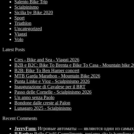
Salento Bike Trip
Scialpinismo
Sicilia by Bike 2020
Sport
Triathlon
Uncategorized
Viaggi
Volo
Latest Posts
Cres - Bike and Sea - Viaggi 2026
B2B e B2C: Bike To Brenta e Bike To Casa - Mountain bike 
B2B: Bike To Ben Harper concert
MTB Garda Marathon - Mountain Bike 2026
Punta Linke e Vioz - Scialpinismo 2026
Inaugurazione di Cavalese per il BRT
Passo delle Cornelle - Scialpinismo 2026
Un anno senza Paolo
Bondone dalle creste al Palon
Lunagaro 2025 - Scialpinismo
Recent Comments
JerryFum:
Игровые автоматы — являются одни из самых
Il Barba:
Bello Giuli! Compliments, teniamo alta la bamdiera d