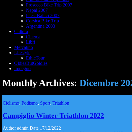
Prosecco Bike Trip 2007
Nepal 2007
Paesi Baltici 2007
Corsica Bike Trip
Argentina 2003
Cultura
Cinema
Libri
Mercatino
Lifestyle
EthicTour
OldiesButGoldies
Impegno
Monthly Archives:
Dicembre 20
Ciclismo
,
Podismo
,
Sport
,
Triathlon
Campiglio Winter Triathlon 2022
Author
admin
Date
17/12/2022