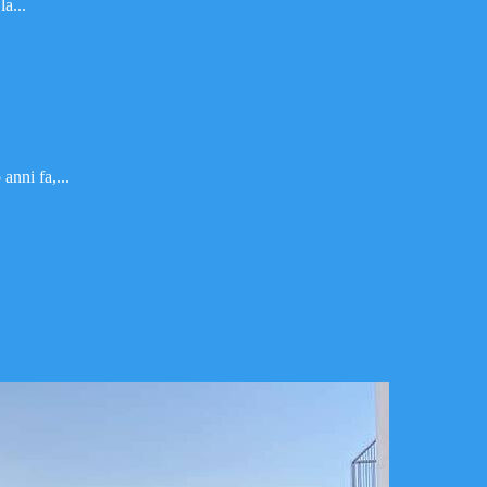
a...
anni fa,...