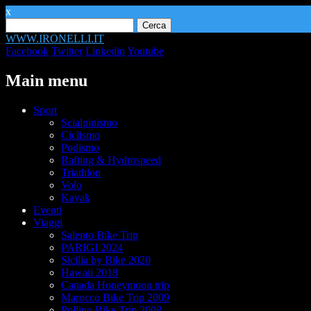
x
Ricerca
per:
WWW.IRONELLI.IT
Facebook
Twitter
Linkedin
Youtube
Main menu
Skip
Sport
to
Scialpinismo
content
Ciclismo
Podismo
Rafting & Hydrospeed
Triathlon
Volo
Kayak
Eventi
Viaggi
Salento Bike Trip
PARIGI 2024
Sicilia by Bike 2020
Hawaii 2018
Canada Honeymoon trip
Marocco Bike Trip 2009
Pollino Bike Trip 2008