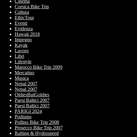
Cinema
Corsica Bike Trip
Cultura
EthicTour
Eventi
Evidenza
Hawaii 2018
Impegno
Kayak
Lavoro
Libri
Lifestyle
Marocco Bike Trip 2009
Mercatino
Musica
Nepal 2007
Nepal 2007
OldiesButGoldies
Paesi Baltici 2007
Paesi Baltici 2007
PARIGI 2024
Podismo
Pollino Bike Trip 2008
Prosecco Bike Trip 2007
Rafting & Hydrospeed