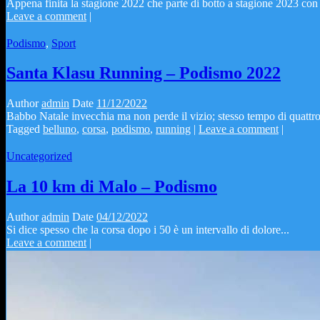
Appena finita la stagione 2022 che parte di botto a stagione 2023 con l
Leave a comment
|
Podismo
,
Sport
Santa Klasu Running – Podismo 2022
Author
admin
Date
11/12/2022
Babbo Natale invecchia ma non perde il vizio; stesso tempo di quattro 
Tagged
belluno
,
corsa
,
podismo
,
running
|
Leave a comment
|
Uncategorized
La 10 km di Malo – Podismo
Author
admin
Date
04/12/2022
Si dice spesso che la corsa dopo i 50 è un intervallo di dolore...
Leave a comment
|