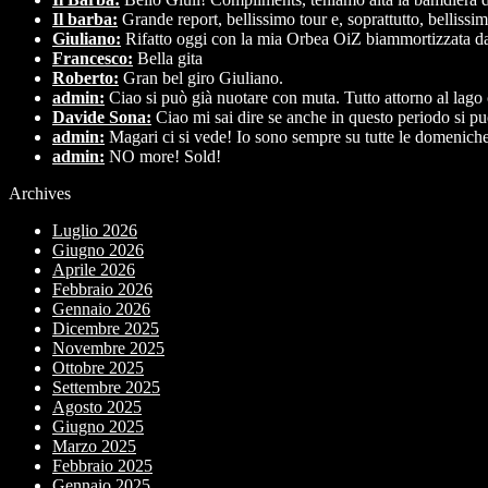
Il barba:
Grande report, bellissimo tour e, soprattutto, belliss
Giuliano:
Rifatto oggi con la mia Orbea OiZ biammortizzata da
Francesco:
Bella gita
Roberto:
Gran bel giro Giuliano.
admin:
Ciao si può già nuotare con muta. Tutto attorno al lago
Davide Sona:
Ciao mi sai dire se anche in questo periodo si p
admin:
Magari ci si vede! Io sono sempre su tutte le domeniche 
admin:
NO more! Sold!
Archives
Luglio 2026
Giugno 2026
Aprile 2026
Febbraio 2026
Gennaio 2026
Dicembre 2025
Novembre 2025
Ottobre 2025
Settembre 2025
Agosto 2025
Giugno 2025
Marzo 2025
Febbraio 2025
Gennaio 2025