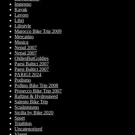
Impegno
Kayak
Lavoro
Libri
Lifestyle
Marocco Bike Trip 2009
Mercatino
Musica
Nepal 2007
Nepal 2007
OldiesButGoldies
Paesi Baltici 2007
Paesi Baltici 2007
PARIGI 2024
Podismo
Pollino Bike Trip 2008
Prosecco Bike Trip 2007
Rafting & Hydrospeed
Salento Bike Trip
Scialpinismo
Sicilia by Bike 2020
Sport
Triathlon
Uncategorized
Viaggi