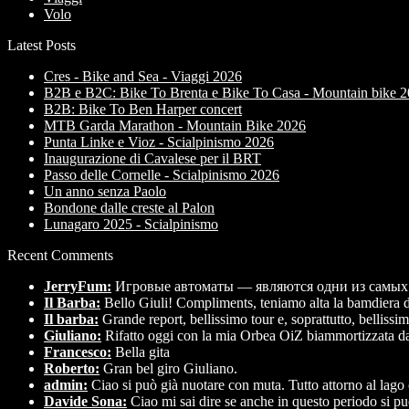
Volo
Latest Posts
Cres - Bike and Sea - Viaggi 2026
B2B e B2C: Bike To Brenta e Bike To Casa - Mountain bike 
B2B: Bike To Ben Harper concert
MTB Garda Marathon - Mountain Bike 2026
Punta Linke e Vioz - Scialpinismo 2026
Inaugurazione di Cavalese per il BRT
Passo delle Cornelle - Scialpinismo 2026
Un anno senza Paolo
Bondone dalle creste al Palon
Lunagaro 2025 - Scialpinismo
Recent Comments
JerryFum:
Игровые автоматы — являются одни из самых
Il Barba:
Bello Giuli! Compliments, teniamo alta la bamdiera d
Il barba:
Grande report, bellissimo tour e, soprattutto, belliss
Giuliano:
Rifatto oggi con la mia Orbea OiZ biammortizzata da
Francesco:
Bella gita
Roberto:
Gran bel giro Giuliano.
admin:
Ciao si può già nuotare con muta. Tutto attorno al lago
Davide Sona:
Ciao mi sai dire se anche in questo periodo si p