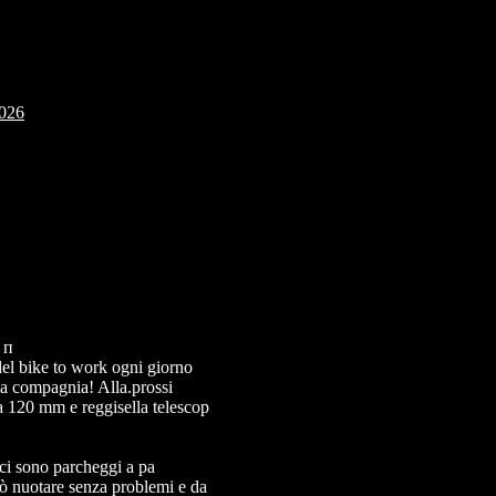
2026
 п
el bike to work ogni giorno
ima compagnia! Alla.prossi
 120 mm e reggisella telescop
 ci sono parcheggi a pa
uò nuotare senza problemi e da