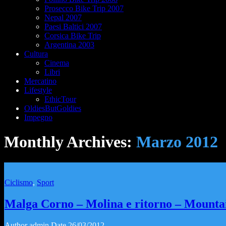
Prosecco Bike Trip 2007
Nepal 2007
Paesi Baltici 2007
Corsica Bike Trip
Argentina 2003
Cultura
Cinema
Libri
Mercatino
Lifestyle
EthicTour
OldiesButGoldies
Impegno
Monthly Archives:
Marzo 2012
Ciclismo
,
Sport
Malga Corno – Molina e ritorno – Mounta
Author
admin
Date
26/03/2012