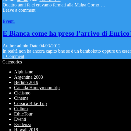
Quattro anni fa ci eravamo fermati alla Malga Corno….
Leave a comment
|
Eventi
E Bianca come ha preso l’arrivo di Enrico
Author
admin
Date
04/03/2012
In realtà non ha ancora capito bne se è un bambolotto oppure un esser
1 Comment
|
Categories
Alpinismo
Argentina 2003
Berlino 2019
Canada Honeymoon trip
Ciclismo
Cinema
Corsica Bike Trip
Cultura
EthicTour
Eventi
Evidenza
Hawaii 2018