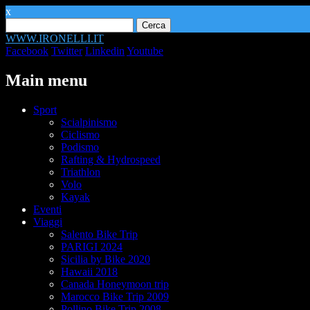
x
Ricerca
per:
WWW.IRONELLI.IT
Facebook
Twitter
Linkedin
Youtube
Main menu
Skip
Sport
to
Scialpinismo
content
Ciclismo
Podismo
Rafting & Hydrospeed
Triathlon
Volo
Kayak
Eventi
Viaggi
Salento Bike Trip
PARIGI 2024
Sicilia by Bike 2020
Hawaii 2018
Canada Honeymoon trip
Marocco Bike Trip 2009
Pollino Bike Trip 2008