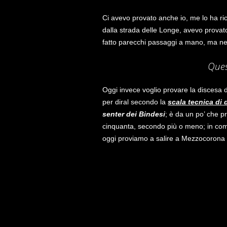
Ci avevo provato anche io, me lo ha r
dalla strada delle Longe, avevo provat
fatto parecchi passaggi a mano, ma nea
Ques
Oggi invece voglio provare la discesa 
per diral secondo la
scala tecnica di
senter dei Bindesi
; è da un po’ che p
cinquanta, secondo più o meno; in comp
oggi proviamo a salire a Mezzocorona d