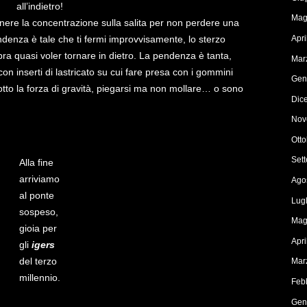
all’indietro!
Mag
enere la concentrazione sulla salita per non perdere una
Apr
ndenza è tale che ti fermi improvvisamente, lo sterzo
mbra quasi voler tornare in dietro. La pendenza è tanta,
Mar
on inserti di lastricato su cui fare presa con i gommini
Gen
 sotto la forza di gravità, piegarsi ma non mollare… o sono
Dic
Nov
Ott
Set
Alla fine
arriviamo
Ago
al ponte
Lug
sospeso,
Mag
gioia per
Apr
gli
igers
del terzo
Mar
millennio.
Feb
Gen