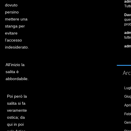
adm
dovuto
Tutt
persino
Dav
mettere una
que
pro
stanga per
evitare
adm
tutt
l’accesso
adm
indesiderato.
All’inizio la
Arc
salita è
abbordabile.
Lug
Poi però la
Giu
salita si fa
Apr
veramente
Feb
ostica; da
Gen
qui in poi