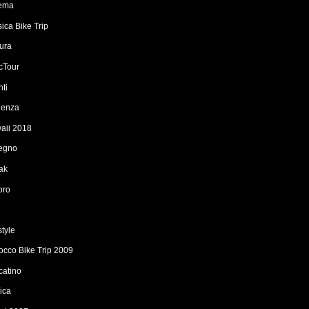
ema
ica Bike Trip
tura
icTour
nti
denza
aii 2018
egno
ak
oro
i
style
occo Bike Trip 2009
catino
ica