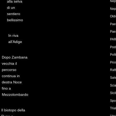
alla selva
Nep
di un
Nep
sentiero
Old
bellissimo
Paes
Paes
In riva
PAR
all’Adige
Pod
Poll
Dopo Zambana
Pro
vecchia il
percorso
Raf
continua in
Sale
destra Noce
Sci
fino a
Sici
Mezzolombardo
Spo
Tria
Il biotopo della
Unc