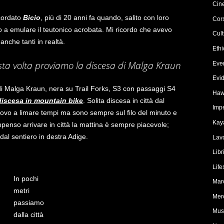
Cin
icordato
Bicio
, più di 20 anni fa quando, salito con loro
Cors
o a emulare il teutonico acrobata. Mi ricordo che avevo
Cul
nche tanti in realtà.
Eth
ta volta proviamo la discesa di Malga Kraun
Eve
Evi
di Malga Kraun, nera su Trail Forks, S3 con passaggi S4
Haw
 discesa in mountain bike
. Solita discesa in città dal
Imp
rovo a limare tempi ma sono sempre sul filo del minuto e
Kay
enso arrivare in città la mattina è sempre piacevole;
al sentiero in destra Adige.
Lav
Libr
Life
In pochi
Mar
metri
Mer
passiamo
Mus
dalla città