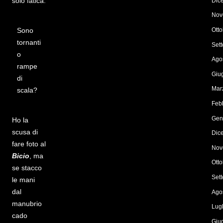
solo fatica.
Dic
Nov
Sono
Ott
tornanti
Set
o
Ago
rampe
Giu
di
Mar
scala?
Feb
Gen
Ho la
scusa di
Dic
fare foto al
Nov
Bicio
, ma
Ott
se stacco
Set
le mani
dal
Ago
manubrio
Lug
cado
Giu