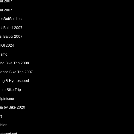
al 2007
al 2007
iesButGoldies
i Baltici 2007
i Baltici 2007
IGI 2024
ismo
ino Bike Trip 2008
secco Bike Trip 2007
ting & Hydrospeed
nto Bike Trip
alpinismo
lia by Bike 2020
rt
thlon
ategorized