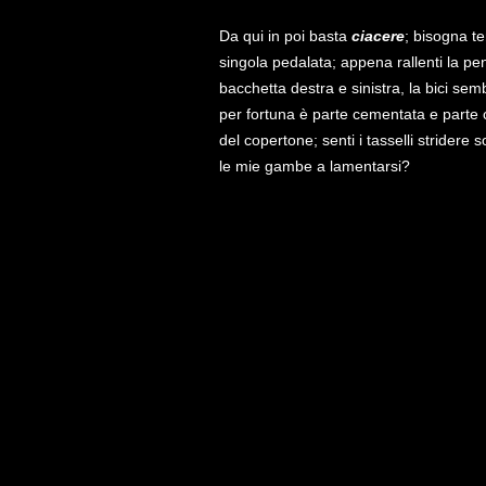
Da qui in poi basta
ciacere
; bisogna t
singola pedalata; appena rallenti la pe
bacchetta destra e sinistra, la bici se
per fortuna è parte cementata e parte c
del copertone; senti i tasselli stridere
le mie gambe a lamentarsi?