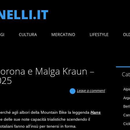
ELLI.IT
GGI
CULTURA
MERCATINO
LIFESTYLE
OL
orona e Malga Kraun –
Cat
025
Alp
Leave a comment
Arg
Ber
erché agli albori della Mountain Bike la leggenda
Hans
Can
 delle sue note capacità trialistiche scendendo il
Cic
 rotaliani fanno all’insù per tenersi in forma.