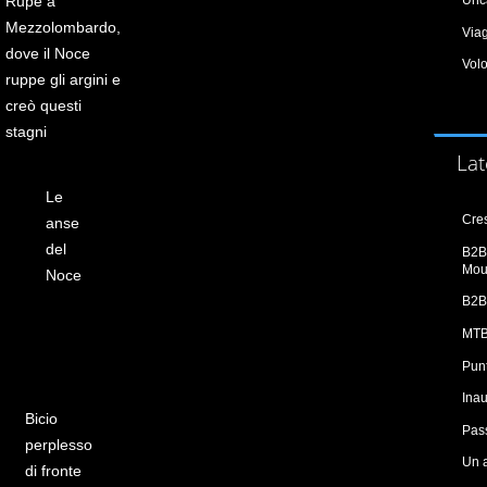
Rupe a
Mezzolombardo,
Via
dove il Noce
Vol
ruppe gli argini e
creò questi
stagni
Lat
Le
Cres
anse
del
B2B 
Mou
Noce
B2B
MTB
Punt
Ina
Bicio
Pass
perplesso
Un 
di fronte