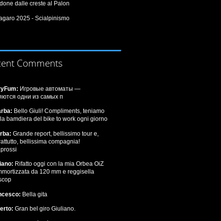
one dalle creste al Palon
agaro 2025 - Scialpinismo
cent Comments
ryFum:
Игровые автоматы —
яются одни из самых п
arba:
Bello Giuli! Compliments, teniamo
 la bamdiera del bike to work ogni giorno
arba:
Grande report, bellissimo tour e,
attutto, bellissima compagnia!
.prossi
iano:
Rifatto oggi con la mia Orbea OiZ
mmortizzata da 120 mm e reggisella
escop
ncesco:
Bella gita
erto:
Gran bel giro Giuliano.