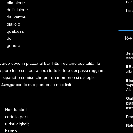
Bond
alla storie
dell’ululone
Lun
dal ventre
giallo o
qualcosa
Re
del
genere.
Jer
явл
o dove in piazza al bar Titti, troviamo ospitalità; la
Il B
ta pure lei e ci mostra fiera tutte le foto dei passi raggiunti
alta
 un siparietto comico che per un momento ci distoglie
Il b
e
Longe
con le sue pendenze micidiali.
sopr
Alla
Giul
bia
tel
Non basta il
cartello per i
Fra
turisti digitali;
Rob
hanno