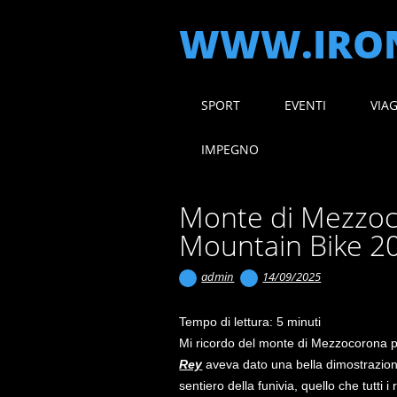
WWW.IRON
Main menu
Skip
SPORT
EVENTI
VIA
to
content
IMPEGNO
Monte di Mezzoc
Mountain Bike 2
admin
14/09/2025
Tempo di lettura:
5
minuti
Mi ricordo del monte di Mezzocorona p
Rey
aveva dato una bella dimostrazione
sentiero della funivia, quello che tutti i