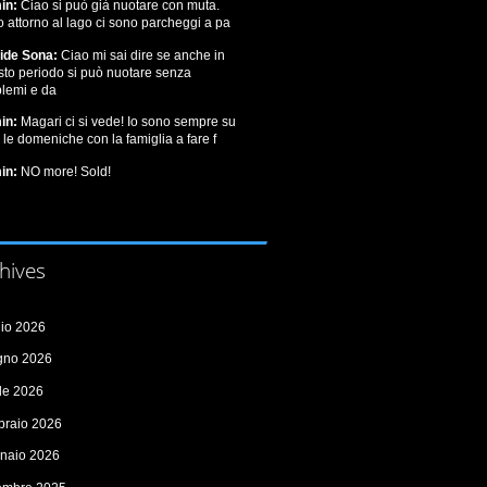
in:
Ciao si può già nuotare con muta.
o attorno al lago ci sono parcheggi a pa
ide Sona:
Ciao mi sai dire se anche in
sto periodo si può nuotare senza
blemi e da
in:
Magari ci si vede! Io sono sempre su
e le domeniche con la famiglia a fare f
in:
NO more! Sold!
hives
lio 2026
gno 2026
ile 2026
braio 2026
naio 2026