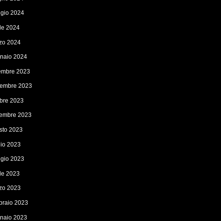
gio 2024
ile 2024
zo 2024
naio 2024
embre 2023
embre 2023
obre 2023
tembre 2023
sto 2023
lio 2023
gio 2023
ile 2023
zo 2023
braio 2023
naio 2023