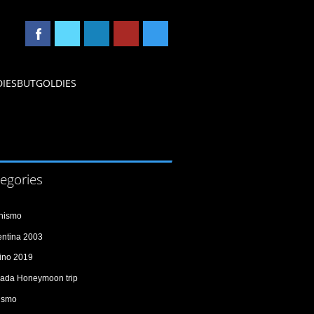
DIESBUTGOLDIES
egories
inismo
entina 2003
lino 2019
ada Honeymoon trip
lismo